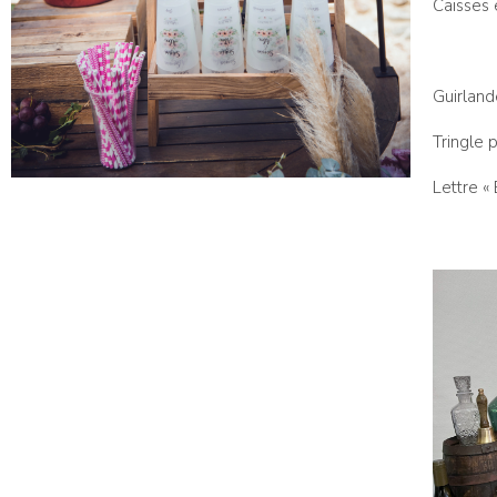
Caisses 
Guirland
Tringle 
Lettre «