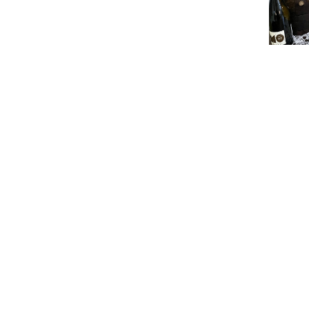
Large c
Contena
Pinces 
Mot « Ca
poser
Jeu dist