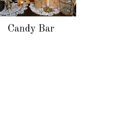
Candy Bar
hoix de bonbonnières modernes ou vintage
nts
à bonbons
ndy Bar » en cadre, textes à suspendre ou
ributeur de bonbons électronique