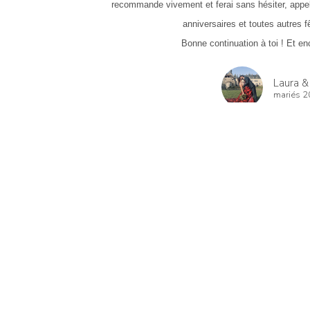
recommande vivement et ferai sans hésiter, appe
anniversaires et toutes autres fê
Bonne continuation à toi ! Et en
Laura & 
mariés 
Ces petits riens
62 avis
5.0 sur 5
le a été de très bons conseils et nous a permis d'avoir une décoration 