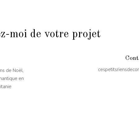
z-moi de votre projet
Cont
cespetitsriensdeco
ons de Noël,
mantique en
itanie