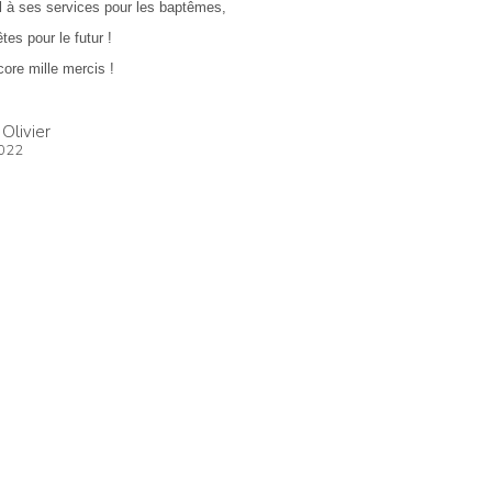
l à ses services pour les baptêmes,
tes pour le futur !
core mille mercis !
Olivier
2022
qui nous ressemblait le jour J. Si